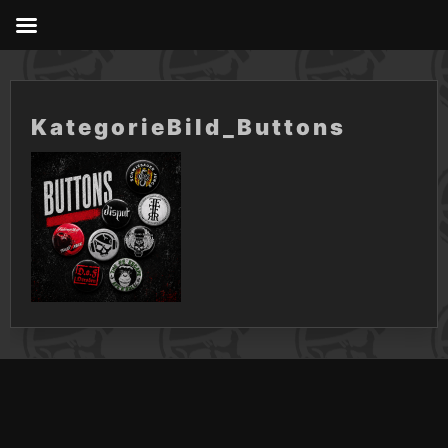
Skip
to
content
KategorieBild_Buttons