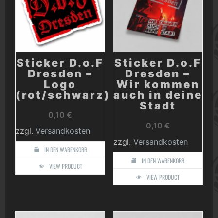
Sticker D.o.F
Sticker D.o.F
Dresden –
Dresden –
Logo
Wir kommen
(rot/schwarz)
auch in deine
Stadt
0,10
€
0,10
€
zzgl.
Versandkosten
zzgl.
Versandkosten
IN DEN WARENKORB
IN DEN WARENKORB
VIEW PRODUCT
VIEW PRODUCT