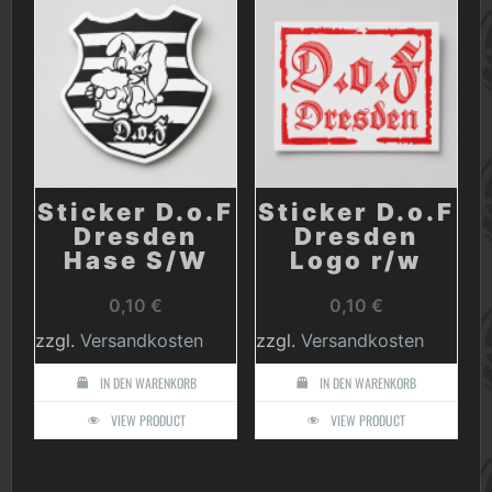
Sticker D.o.F
Sticker D.o.F
Dresden
Dresden
Hase S/W
Logo r/w
0,10
€
0,10
€
zzgl.
Versandkosten
zzgl.
Versandkosten
IN DEN WARENKORB
IN DEN WARENKORB
VIEW PRODUCT
VIEW PRODUCT