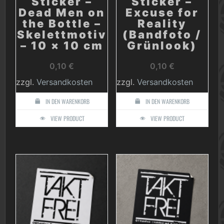
Sticker –
Sticker –
Dead Men on
Excuse for
the Bottle –
Reality
Skelettmotiv
(Bandfoto /
– 10 × 10 cm
Grünlook)
0,10
€
0,10
€
zzgl.
Versandkosten
zzgl.
Versandkosten
IN DEN WARENKORB
IN DEN WARENKORB
VIEW PRODUCT
VIEW PRODUCT