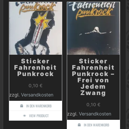
Sticker
Sticker
Fahrenheit
Fahrenheit
Punkrock
Punkrock –
Frei von
0,10
€
Jedem
Zwang
zzgl.
Versandkosten
0,10
€
IN DEN WARENKORB
zzgl.
Versandkosten
VIEW PRODUCT
IN DEN WARENKORB