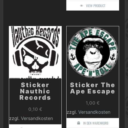
VIEW PRODUCT
Sticker
Sticker The
Nauthic
Ape Escape
Records
1,00
€
0,10
€
zzgl.
Versandkosten
zzgl.
Versandkosten
IN DEN WARENKORB