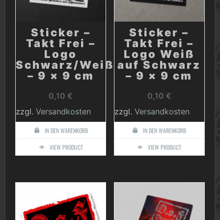
Sticker –
Sticker –
Takt Frei –
Takt Frei –
Logo
Logo Weiß
Schwarz/Weiß
auf Schwarz
– 9 × 9 cm
– 9 × 9 cm
0,10
€
0,10
€
zzgl.
Versandkosten
zzgl.
Versandkosten
IN DEN WARENKORB
IN DEN WARENKORB
VIEW PRODUCT
VIEW PRODUCT