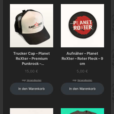
Trucker Cap – Planet
Aufnäher – Planet
RoXter – Premium
RoXter – Roter Fleck – 9
Punkrock –
cm
Schwarz/Weiß
15,00
€
5,00
€
zzgl.
Versandkosten
zzgl.
Versandkosten
In den Warenkorb
In den Warenkorb