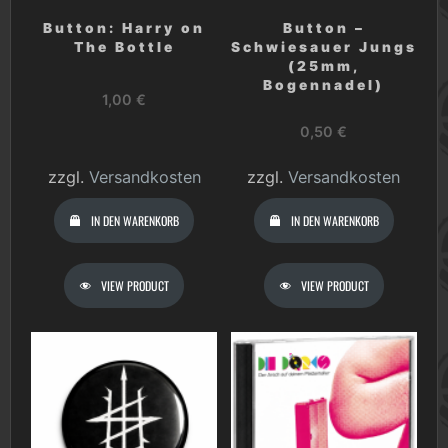
Button: Harry on
Button –
The Bottle
Schwiesauer Jungs
(25mm,
Bogennadel)
1,00
€
0,50
€
zzgl.
Versandkosten
zzgl.
Versandkosten
IN DEN WARENKORB
IN DEN WARENKORB
VIEW PRODUCT
VIEW PRODUCT