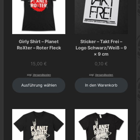
Girly Shirt – Planet
Sticker – Takt Frei –
RoXter – Roter Fleck
Logo Schwarz/Weiß – 9
× 9 cm
15,00
€
0,10
€
zzgl.
Versandkosten
zzgl.
Versandkosten
Ausführung wählen
In den Warenkorb