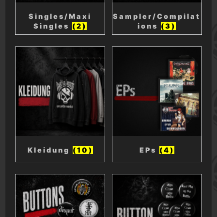
Singles/Maxi
Sampler/Compilat
Singles
(2)
ions
(3)
Kleidung
(10)
EPs
(4)