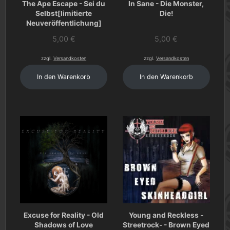
The Ape Escape - Sei du
In Sane - Die Monster,
Selbst[limitierte
Die!
Neuveröffentlichung]
5,00
€
5,00
€
zzgl.
Versandkosten
zzgl.
Versandkosten
In den Warenkorb
In den Warenkorb
Excuse for Reality - Old
Young and Reckless -
Shadows of Love
Streetrock- - Brown Eyed