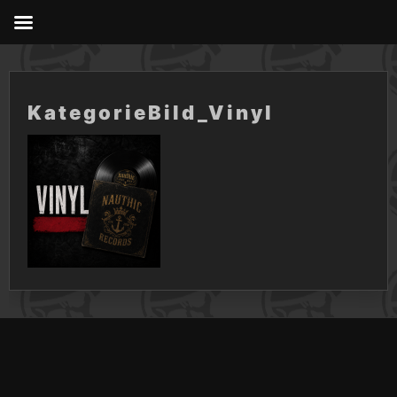
Skip
to
content
KategorieBild_Vinyl