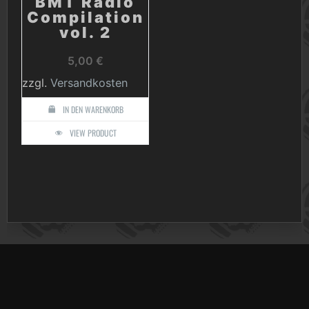
BMT Radio
Compilation
vol. 2
5,00
€
zzgl.
Versandkosten
IN DEN WARENKORB
VIEW PRODUCT