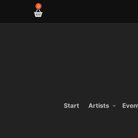
Skip
0
to
content
Start
Artists
Even