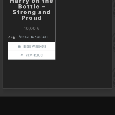
Harry on the
Bottle –
Strong and
Proud
10,00
€
zzgl.
Versandkosten
IN DEN WARENKORB
VIEW PRODUCT