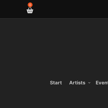
Skip
0
to
content
Start
Artists
Even