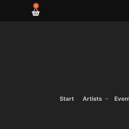
Skip
0
to
content
Start
Artists
Even