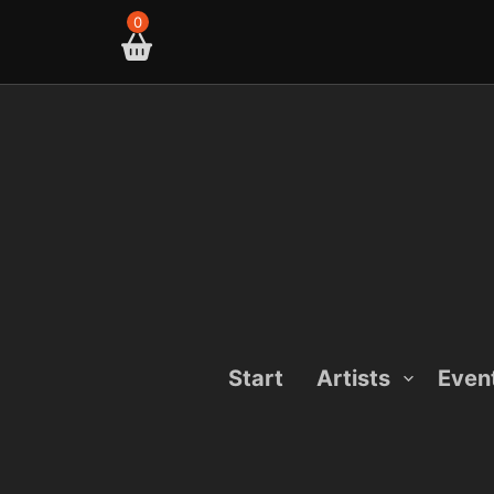
Skip
0
to
content
Start
Artists
Even