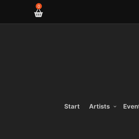
Skip
0
to
content
Start
Artists
Even