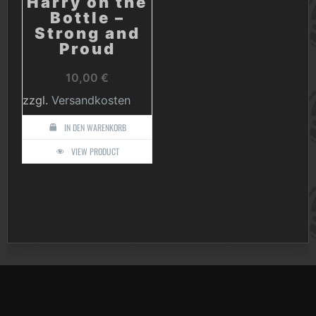
Harry on the
Bottle –
Strong and
Proud
10,00
€
zzgl.
Versandkosten
IN DEN WARENKORB
VIEW PRODUCT