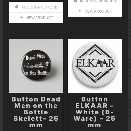
IN DEN WARENKORB
IN DEN WARENKORB
VIEW PRODUCT
VIEW PRODUCT
Button Dead
Button
Men on the
ELKAAR –
Bottle
White (B-
Skelett– 25
Ware) – 25
mm
mm