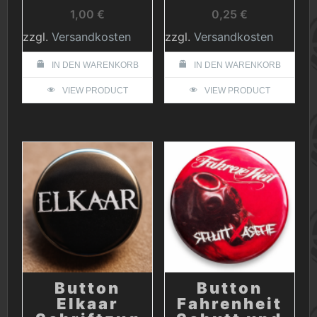
1,00
€
0,25
€
zzgl.
Versandkosten
zzgl.
Versandkosten
IN DEN WARENKORB
IN DEN WARENKORB
VIEW PRODUCT
VIEW PRODUCT
Button
Button
Elkaar
Fahrenheit