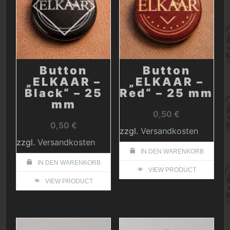
Button
Button
„ELKAAR –
„ELKAAR –
Black“ – 25
Red“ – 25 mm
mm
0,50
€
0,50
€
zzgl.
Versandkosten
zzgl.
Versandkosten
IN DEN WARENKORB
IN DEN WARENKORB
VIEW PRODUCT
VIEW PRODUCT