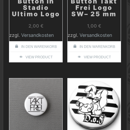
Button In
Button Takt
Stadio
Frei Logo
Ultimo Logo
SW– 25 mm
2,00
€
1,00
€
zzgl.
Versandkosten
zzgl.
Versandkosten
IN DEN WARENKORB
IN DEN WARENKORB
VIEW PRODUCT
VIEW PRODUCT