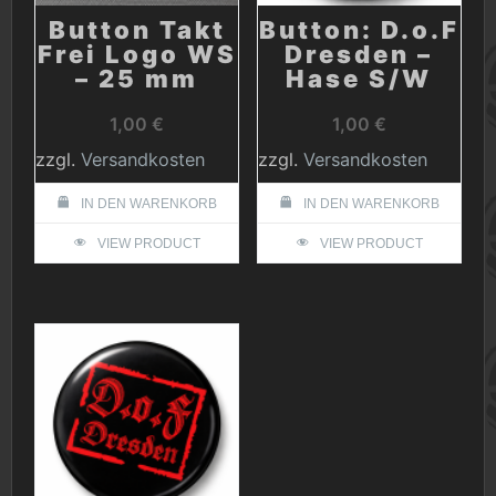
Button Takt
Button: D.o.F
Frei Logo WS
Dresden –
– 25 mm
Hase S/W
1,00
€
1,00
€
zzgl.
Versandkosten
zzgl.
Versandkosten
IN DEN WARENKORB
IN DEN WARENKORB
VIEW PRODUCT
VIEW PRODUCT