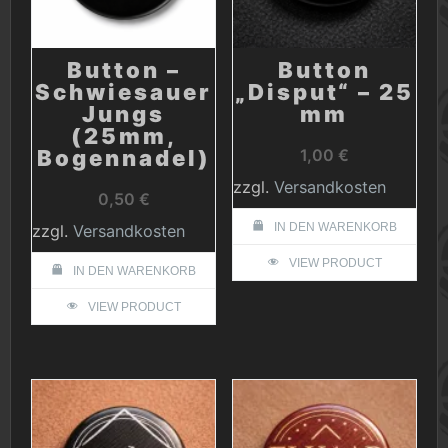
Produktseite
gewählt
werden
Button –
Button
Schwiesauer
„Disput“ – 25
Jungs
mm
(25mm,
Bogennadel)
1,00
€
zzgl.
Versandkosten
0,50
€
IN DEN WARENKORB
zzgl.
Versandkosten
VIEW PRODUCT
IN DEN WARENKORB
VIEW PRODUCT