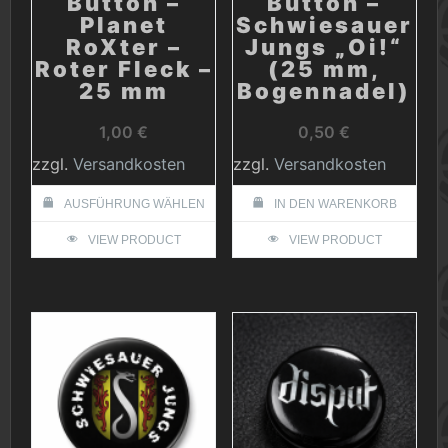
Button –
Button –
Planet
Schwiesauer
RoXter –
Jungs „Oi!“
Roter Fleck –
(25 mm,
25 mm
Bogennadel)
1,00
€
0,50
€
zzgl.
Versandkosten
zzgl.
Versandkosten
AUSFÜHRUNG WÄHLEN
IN DEN WARENKORB
Dieses
VIEW PRODUCT
VIEW PRODUCT
Produkt
weist
mehrere
Varianten
auf.
Die
Optionen
können
auf
der