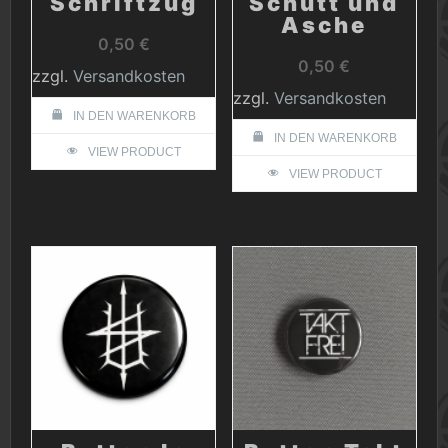
Schriftzug
Schutt und
Asche
0,50
€
0,50
€
zzgl.
Versandkosten
zzgl.
Versandkosten
IN DEN WARENKORB
IN DEN WARENKORB
VIEW PRODUCT
VIEW PRODUCT