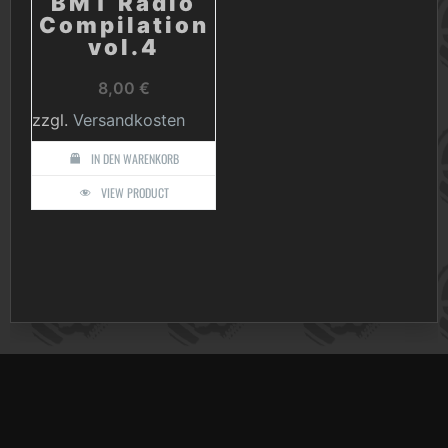
BMT Radio
Compilation
vol.4
8,00
€
zzgl.
Versandkosten
IN DEN WARENKORB
VIEW PRODUCT