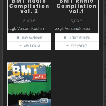
BMT Radio
BMT Radio
Compilation
Compilation
vol. 2
vol.1
5,00
€
5,00
€
zzgl.
Versandkosten
zzgl.
Versandkosten
IN DEN WARENKORB
IN DEN WARENKORB
VIEW PRODUCT
VIEW PRODUCT