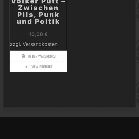
Volker Putt –
Zwischen
Pils, Punk
und Poltik
10,00
€
zzgl.
Versandkosten
IN DEN WARENKORB
VIEW PRODUCT