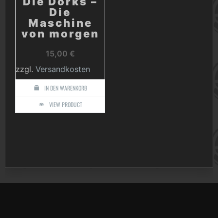
Die Dorks –
Die
Maschine
von morgen
15,00
€
zzgl.
Versandkosten
IN DEN WARENKORB
VIEW PRODUCT