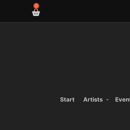
Skip
0
to
content
Start
Artists
Even