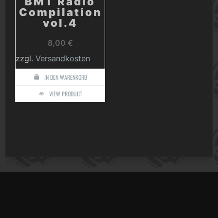
BMT Radio
Compilation
vol.4
8,00
€
zzgl.
Versandkosten
IN DEN WARENKORB
VIEW PRODUCT