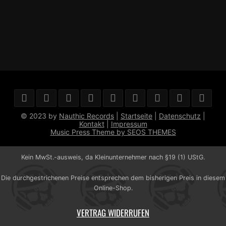
© 2023 by
Nauthic Records
|
Startseite
|
Datenschutz
|
Kontakt
|
Impressum
Music Press Theme by SEOS THEMES
Kein MwSt.-ausweis, da Kleinunternehmer nach §19 (1) UStG.
Die durchgestrichenen Preise entsprechen dem bisherigen Preis in diesem
Online-Shop.
VERTRAG WIDERRUFEN