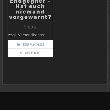
Endgegner –
Hat euch
niemand
vorgewarnt?
5,00
€
zzgl.
Versandkosten
IN DEN WARENKORB
VIEW PRODUCT