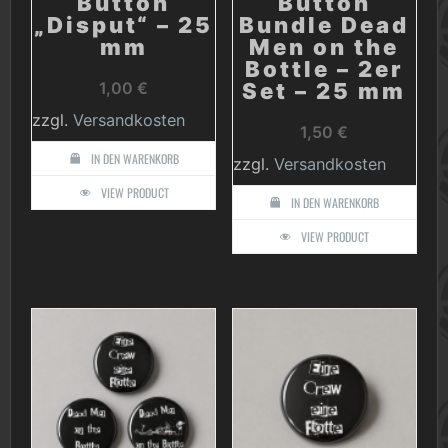
Button
Button
„Disput“ – 25
Bundle Dead
mm
Men on the
Bottle – 2er
1,00
€
Set – 25 mm
zzgl.
Versandkosten
1,50
€
IN DEN WARENKORB
zzgl.
Versandkosten
VIEW PRODUCT
IN DEN WARENKORB
VIEW PRODUCT