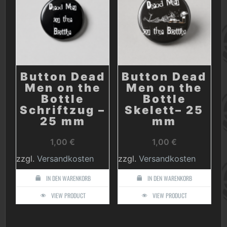
Button Dead
Button Dead
Men on the
Men on the
Bottle
Bottle
Schriftzug –
Skelett– 25
25 mm
mm
1,00
€
1,00
€
zzgl.
Versandkosten
zzgl.
Versandkosten
IN DEN WARENKORB
IN DEN WARENKORB
VIEW PRODUCT
VIEW PRODUCT