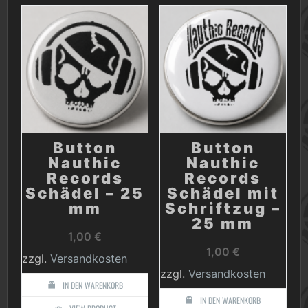
Button
Button
Nauthic
Nauthic
Records
Records
Schädel – 25
Schädel mit
mm
Schriftzug –
25 mm
1,00
€
1,00
€
zzgl.
Versandkosten
zzgl.
Versandkosten
IN DEN WARENKORB
IN DEN WARENKORB