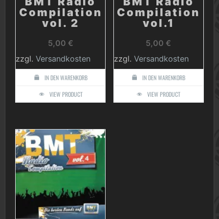
BMT Radio
BMT Radio
Compilation
Compilation
vol. 2
vol.1
5,00
€
5,00
€
zzgl.
Versandkosten
zzgl.
Versandkosten
IN DEN WARENKORB
IN DEN WARENKORB
VIEW PRODUCT
VIEW PRODUCT