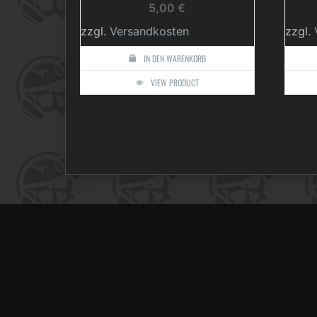
5,00
€
zzgl.
Versandkosten
zzgl.
IN DEN WARENKORB
VIEW PRODUCT