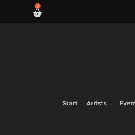
Skip
0
to
content
Start
Artists
Even