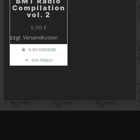
BMT Radio
Compilation
vol. 2
5,00
€
zzgl.
Versandkosten
IN DEN WARENKORB
VIEW PRODUCT