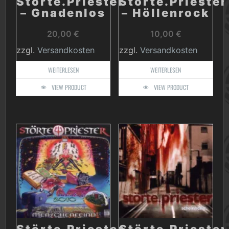
Störte.Priester
Störte.Priester
– Gnadenlos
– Höllenrock
20,00
€
10,00
€
zzgl.
Versandkosten
zzgl.
Versandkosten
WEITERLESEN
WEITERLESEN
VIEW PRODUCT
VIEW PRODUCT