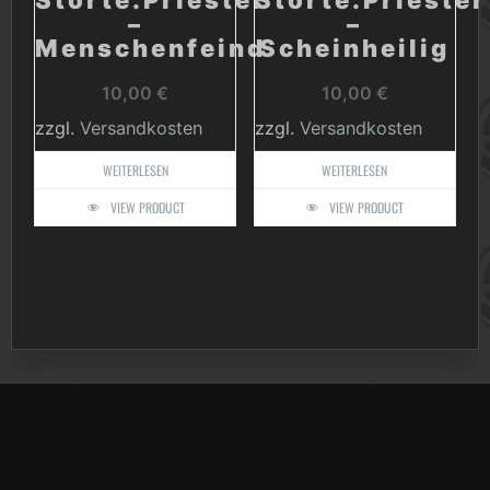
Störte.Priester
Störte.Priester
–
–
Menschenfeind
Scheinheilig
10,00
€
10,00
€
zzgl.
Versandkosten
zzgl.
Versandkosten
WEITERLESEN
WEITERLESEN
VIEW PRODUCT
VIEW PRODUCT