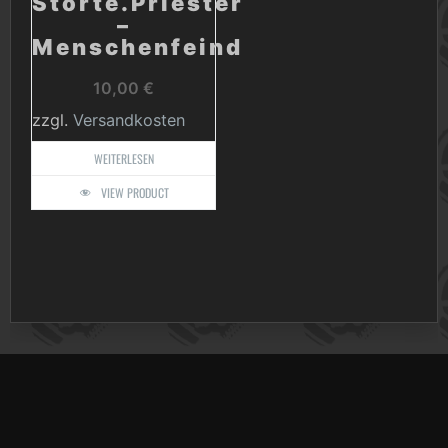
Störte.Priester
–
Menschenfeind
10,00
€
zzgl.
Versandkosten
WEITERLESEN
VIEW PRODUCT