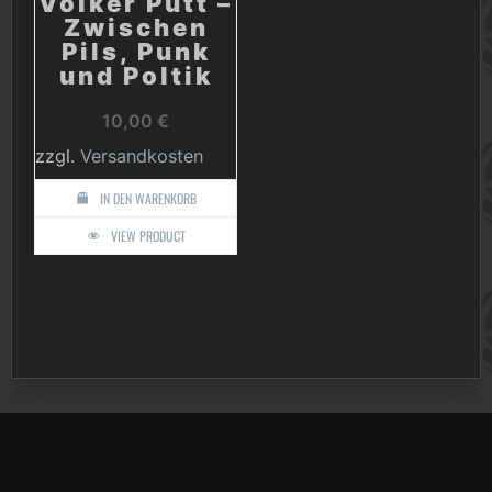
Volker Putt –
Zwischen
Pils, Punk
und Poltik
10,00
€
zzgl.
Versandkosten
IN DEN WARENKORB
VIEW PRODUCT