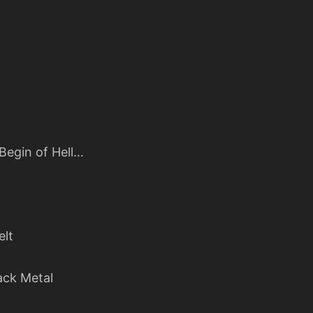
 Begin of Hell…
elt
ack Metal