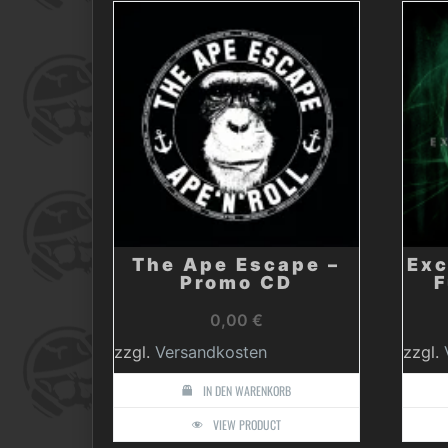
The Ape Escape –
Exc
Promo CD
F
0,00
€
zzgl.
Versandkosten
zzgl.
IN DEN WARENKORB
VIEW PRODUCT