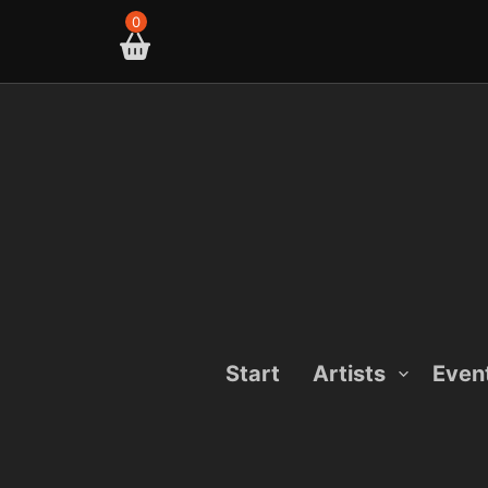
Skip
0
to
content
Start
Artists
Even