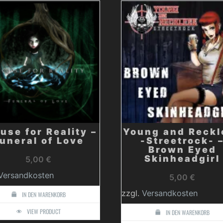
use for Reality –
Young and Reckl
uneral of Love
-Streetrock- 
Brown Eyed
Skinheadgirl
5,00
€
Versandkosten
5,00
€
zzgl.
Versandkosten
IN DEN WARENKORB
VIEW PRODUCT
IN DEN WARENKORB