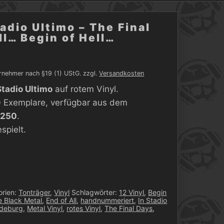
tadio Ultimo – The Final
ll… Begin of Hell…
rnehmer nach §19 (1) UStG.
zzgl.
Versandkosten
Stadio Ultimo
auf rotem Vinyl.
 Exemplare, verfügbar aus dem
/250
.
spielt.
orien:
Tonträger
,
Vinyl
Schlagwörter:
12 Vinyl
,
Begin
e Black Metal
,
End of All
,
handnummeriert
,
In Stadio
deburg
,
Metal Vinyl
,
rotes Vinyl
,
The Final Days
,