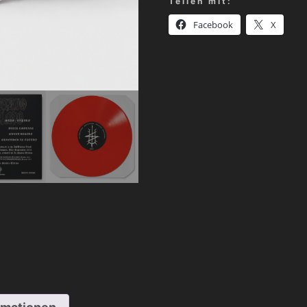
Teilen mit:
End
of
Facebook
X
All...
Begin
of
Hell...
Menge