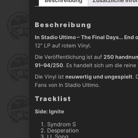
Beschreibung
Zusätzliche Info
Beschreibung
In Stadio Ultimo – The Final Days… End o
12″ LP auf rotem Vinyl.
Die Veröffentlichung ist auf
250 handnum
91–94/250
. Es handelt sich um die rein
Die Vinyl ist
neuwertig und ungespielt
. 
Fans von In Stadio Ultimo.
Tracklist
Side: Ignite
Syndrom S
Desperation
LL Song