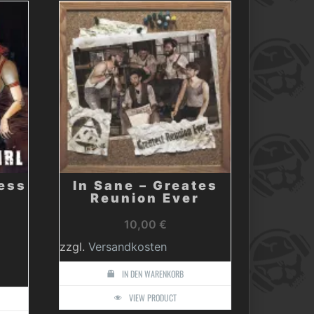
ess
In Sane – Greates
–
Reunion Ever
10,00
€
zzgl.
Versandkosten
IN DEN WARENKORB
VIEW PRODUCT