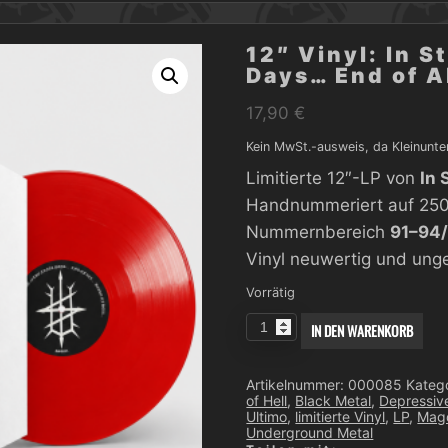
12″ Vinyl: In S
Days… End of A
17,90
€
Kein MwSt.-ausweis, da Kleinunte
Limitierte 12″-LP von
In 
Handnummeriert auf 250
Nummernbereich
91–94
Vinyl neuwertig und unge
Vorrätig
12"
IN DEN WARENKORB
Vinyl:
In
Stadio
Ultimo
Artikelnummer:
000085
Kateg
–
of Hell
,
Black Metal
,
Depressiv
The
Ultimo
,
limitierte Vinyl
,
LP
,
Mag
Final
Underground Metal
Days...