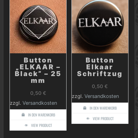
Button
Button
„ELKAAR –
Elkaar
Black“ – 25
Schriftzug
mm
0,50
€
0,50
€
zzgl.
Versandkosten
zzgl.
Versandkosten
IN DEN WARENKORB
IN DEN WARENKORB
VIEW PRODUCT
VIEW PRODUCT