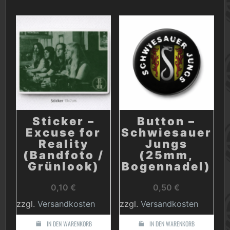
Sticker –
Button –
Excuse for
Schwiesauer
Reality
Jungs
(Bandfoto /
(25mm,
Grünlook)
Bogennadel)
0,10
€
0,50
€
zzgl.
Versandkosten
zzgl.
Versandkosten
IN DEN WARENKORB
IN DEN WARENKORB