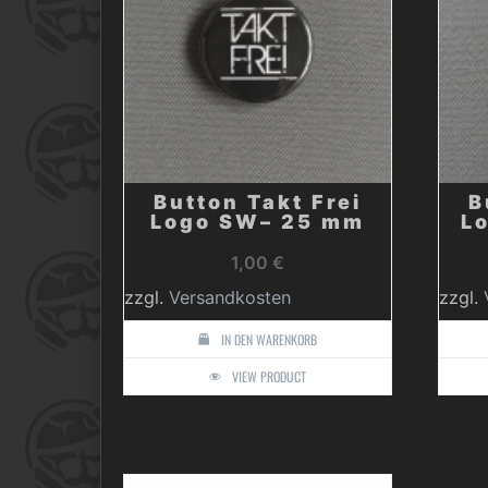
Button Takt Frei
B
Logo SW– 25 mm
L
1,00
€
zzgl.
Versandkosten
zzgl.
IN DEN WARENKORB
VIEW PRODUCT