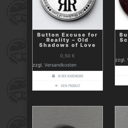
Button Excuse for
Bu
Reality – Old
Sc
Shadows of Love
0,50
€
zzgl.
zzgl.
Versandkosten
IN DEN WARENKORB
VIEW PRODUCT