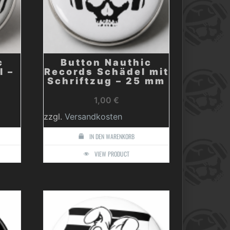
c
Button Nauthic
l –
Records Schädel mit
Schriftzug – 25 mm
1,00
€
zzgl.
Versandkosten
IN DEN WARENKORB
VIEW PRODUCT