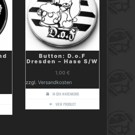
nd
Button: D.o.F
Dresden – Hase S/W
1,00
€
zzgl.
Versandkosten
IN DEN WARENKORB
VIEW PRODUCT