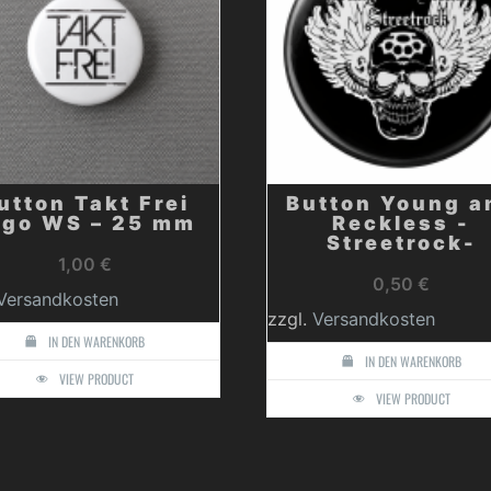
utton Takt Frei
Button Young a
ogo WS – 25 mm
Reckless -
Streetrock-
1,00
€
0,50
€
Versandkosten
zzgl.
Versandkosten
IN DEN WARENKORB
IN DEN WARENKORB
VIEW PRODUCT
VIEW PRODUCT