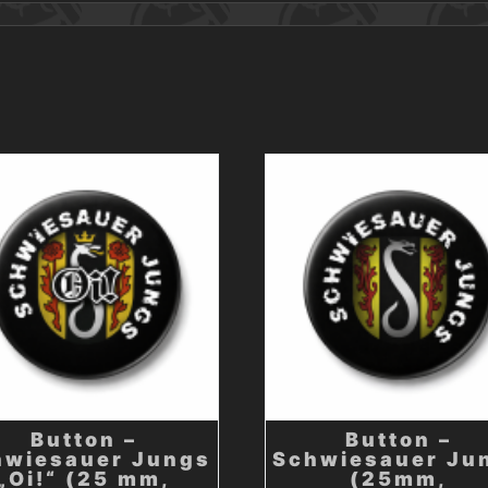
Button –
Button –
hwiesauer Jungs
Schwiesauer Ju
„Oi!“ (25 mm,
(25mm,