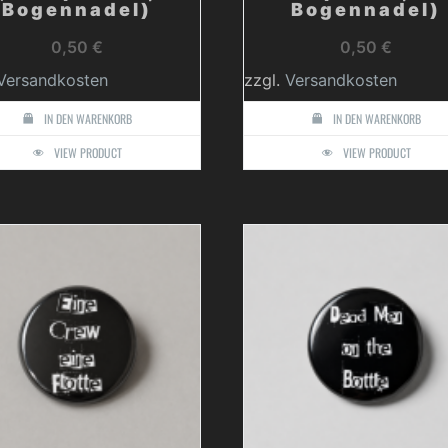
Bogennadel)
Bogennadel)
0,50
€
0,50
€
Versandkosten
zzgl.
Versandkosten
IN DEN WARENKORB
IN DEN WARENKORB
VIEW PRODUCT
VIEW PRODUCT