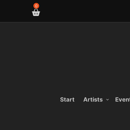
Skip
0
to
content
Start
Artists
Even