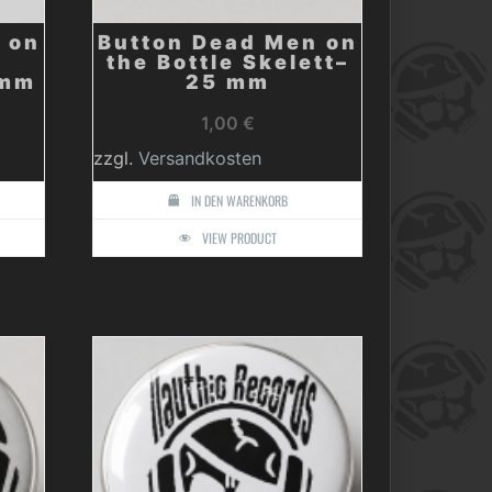
 on
Button Dead Men on
the Bottle Skelett–
 mm
25 mm
1,00
€
zzgl.
Versandkosten
IN DEN WARENKORB
VIEW PRODUCT