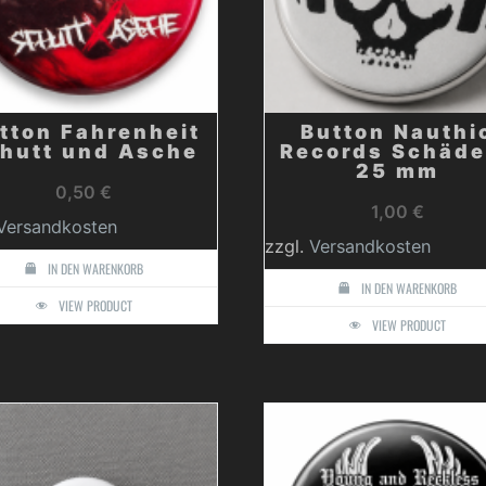
tton Fahrenheit
Button Nauthi
hutt und Asche
Records Schäde
25 mm
0,50
€
1,00
€
Versandkosten
zzgl.
Versandkosten
IN DEN WARENKORB
IN DEN WARENKORB
VIEW PRODUCT
VIEW PRODUCT