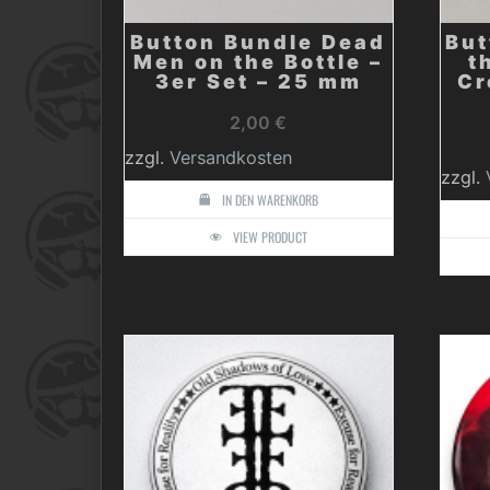
Button Bundle Dead
But
Men on the Bottle –
t
3er Set – 25 mm
Cr
2,00
€
zzgl.
Versandkosten
zzgl.
IN DEN WARENKORB
VIEW PRODUCT