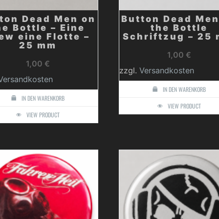
ton Dead Men on
Button Dead Men
he Bottle – Eine
the Bottle
ew eine Flotte –
Schriftzug – 25
25 mm
1,00
€
1,00
€
zzgl.
Versandkosten
Versandkosten
IN DEN WARENKORB
IN DEN WARENKORB
VIEW PRODUCT
VIEW PRODUCT