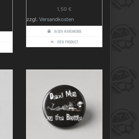
1,50
€
zzgl.
Versandkosten
IN DEN WARENKORB
VIEW PRODUCT