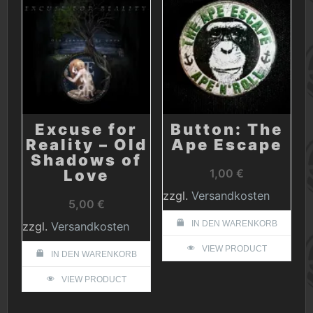
Excuse for
Button: The
Reality – Old
Ape Escape
Shadows of
Love
1,00
€
zzgl.
Versandkosten
5,00
€
IN DEN WARENKORB
zzgl.
Versandkosten
VIEW PRODUCT
IN DEN WARENKORB
VIEW PRODUCT