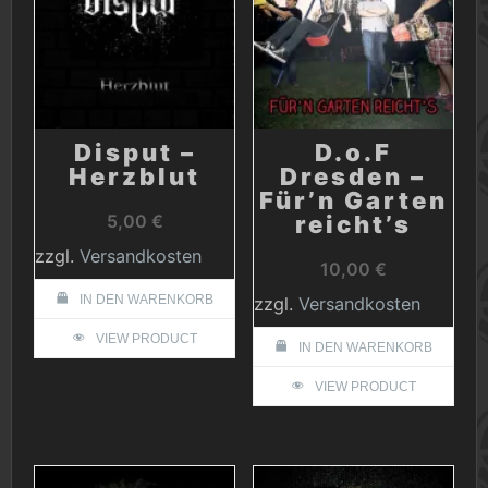
Disput –
D.o.F
Herzblut
Dresden –
Für’n Garten
5,00
€
reicht’s
zzgl.
Versandkosten
10,00
€
IN DEN WARENKORB
zzgl.
Versandkosten
VIEW PRODUCT
IN DEN WARENKORB
VIEW PRODUCT