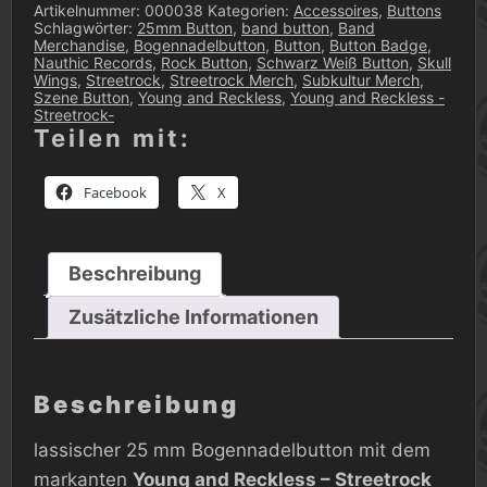
-
Artikelnummer:
000038
Kategorien:
Accessoires
,
Buttons
Streetrock-
Schlagwörter:
25mm Button
,
band button
,
Band
Menge
Merchandise
,
Bogennadelbutton
,
Button
,
Button Badge
,
Nauthic Records
,
Rock Button
,
Schwarz Weiß Button
,
Skull
Wings
,
Streetrock
,
Streetrock Merch
,
Subkultur Merch
,
Szene Button
,
Young and Reckless
,
Young and Reckless -
Streetrock-
Teilen mit:
Facebook
X
Beschreibung
Zusätzliche Informationen
Beschreibung
lassischer 25 mm Bogennadelbutton mit dem
markanten
Young and Reckless – Streetrock