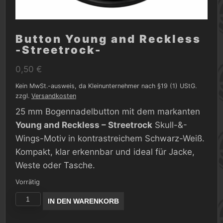
Button Young and Reckless
-Streetrock-
0,50
€
Kein MwSt.-ausweis, da Kleinunternehmer nach §19 (1) UStG.
zzgl.
Versandkosten
25 mm Bogennadelbutton mit dem markanten
Young and Reckless – Streetrock
Skull-&-
Wings-Motiv in kontrastreichem Schwarz-Weiß.
Kompakt, klar erkennbar und ideal für Jacke,
Weste oder Tasche.
Vorrätig
Button
IN DEN WARENKORB
Young
and
Reckless