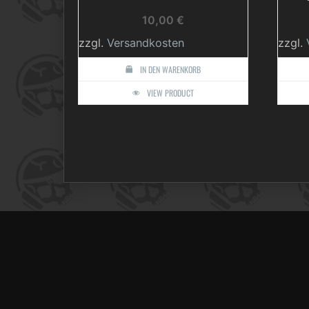
10,00
€
zzgl.
Versandkosten
zzgl.
IN DEN WARENKORB
VIEW PRODUCT