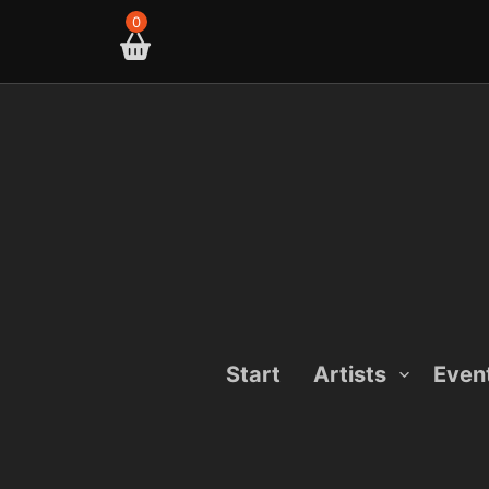
Skip
0
to
content
Start
Artists
Even