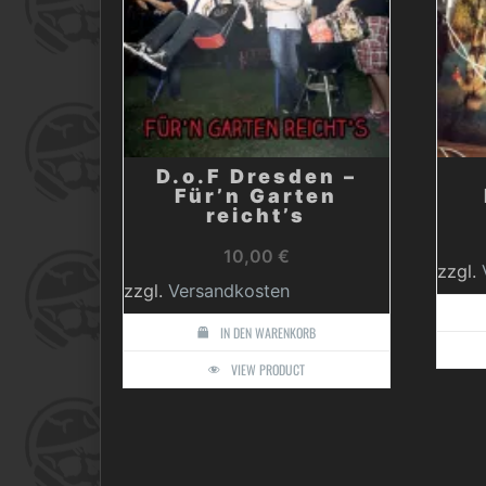
D.o.F Dresden –
Für’n Garten
reicht’s
10,00
€
zzgl.
zzgl.
Versandkosten
IN DEN WARENKORB
VIEW PRODUCT