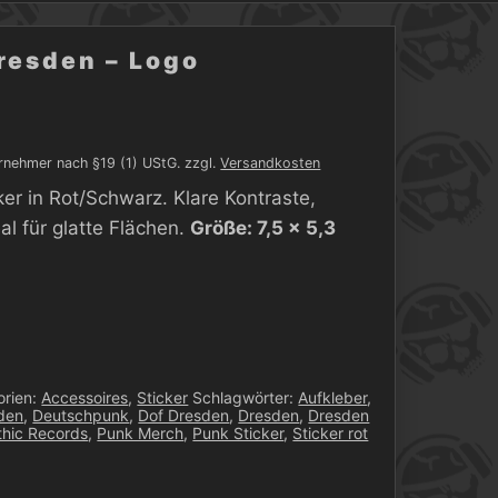
Dresden – Logo
rnehmer nach §19 (1) UStG.
zzgl.
Versandkosten
er in Rot/Schwarz. Klare Kontraste,
al für glatte Flächen.
Größe: 7,5 × 5,3
orien:
Accessoires
,
Sticker
Schlagwörter:
Aufkleber
,
sden
,
Deutschpunk
,
Dof Dresden
,
Dresden
,
Dresden
hic Records
,
Punk Merch
,
Punk Sticker
,
Sticker rot