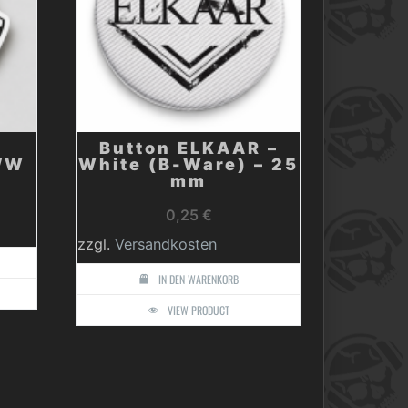
Button ELKAAR –
S/W
White (B-Ware) – 25
mm
0,25
€
zzgl.
Versandkosten
IN DEN WARENKORB
VIEW PRODUCT