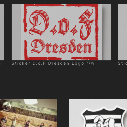
n
Sticker D.o.F Dresden Logo r/w
Sti