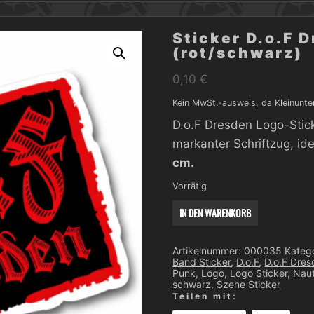
Sticker D.o.F 
(rot/schwarz)
0,10
€
Kein MwSt.-ausweis, da Kleinunte
D.o.F Dresden Logo-Stick
markanter Schriftzug, ide
cm.
Vorrätig
Sticker
IN DEN WARENKORB
D.o.F
Dresden
–
Logo
Artikelnummer:
000035
Kateg
(rot/schwarz)
Band Sticker
,
D.o.F
,
D.o.F Dre
Menge
Punk
,
Logo
,
Logo Sticker
,
Naut
schwarz
,
Szene Sticker
Teilen mit: