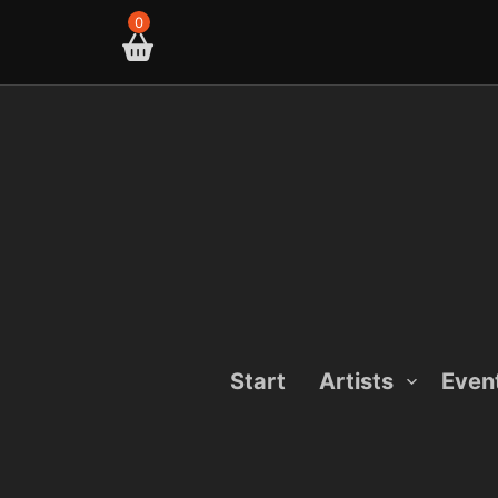
Skip
0
to
content
Start
Artists
Even