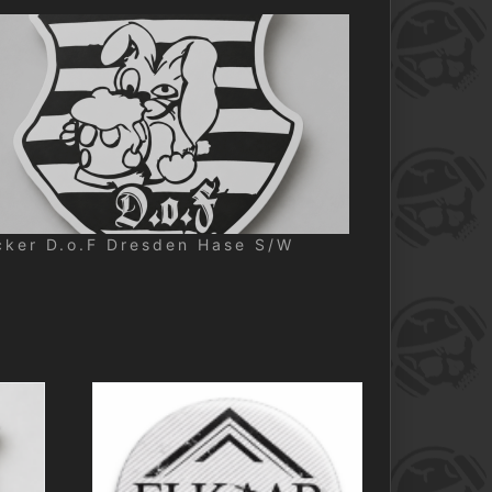
cker D.o.F Dresden Hase S/W