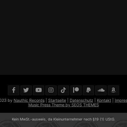
023 by
Nauthic Records
|
Startseite
|
Datenschutz
|
Kontakt
|
Impre
Music Press Theme by SEOS THEMES
Kein MwSt.-ausweis, da Kleinunternehmer nach §19 (1) UStG.