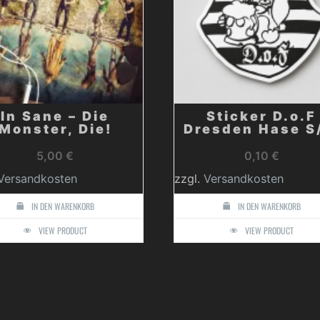
In Sane – Die
Sticker D.o.F
Monster, Die!
Dresden Hase 
5,00
€
0,10
€
Versandkosten
zzgl.
Versandkosten
IN DEN WARENKORB
IN DEN WARENKORB
VIEW PRODUCT
VIEW PRODUCT