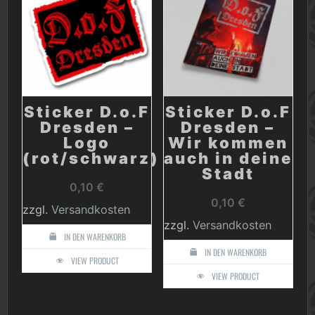
Sticker D.o.F
Sticker D.o.F
Dresden –
Dresden –
Logo
Wir kommen
(rot/schwarz)
auch in deine
Stadt
0,10
€
0,10
€
zzgl.
Versandkosten
zzgl.
Versandkosten
IN DEN WARENKORB
IN DEN WARENKORB
VIEW PRODUCT
VIEW PRODUCT