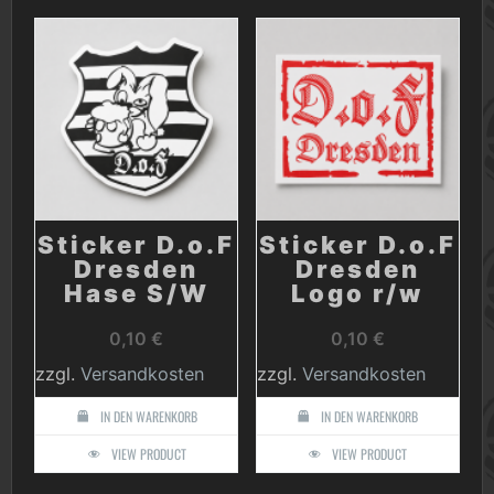
Sticker D.o.F
Sticker D.o.F
Dresden
Dresden
Hase S/W
Logo r/w
0,10
€
0,10
€
zzgl.
Versandkosten
zzgl.
Versandkosten
IN DEN WARENKORB
IN DEN WARENKORB
VIEW PRODUCT
VIEW PRODUCT