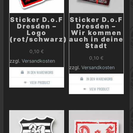
Sticker D.o.F
Sticker D.o.F
Dresden –
Dresden –
Logo
Wir kommen
(rot/schwarz)
auch in deine
Stadt
0,10
€
0,10
€
zzgl.
Versandkosten
zzgl.
Versandkosten
IN DEN WARENKORB
IN DEN WARENKORB
VIEW PRODUCT
VIEW PRODUCT