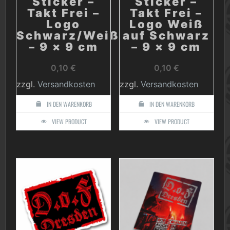
Sticker –
Sticker –
Takt Frei –
Takt Frei –
Logo
Logo Weiß
Schwarz/Weiß
auf Schwarz
– 9 × 9 cm
– 9 × 9 cm
0,10
€
0,10
€
zzgl.
Versandkosten
zzgl.
Versandkosten
IN DEN WARENKORB
IN DEN WARENKORB
VIEW PRODUCT
VIEW PRODUCT