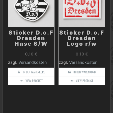
Sticker D.o.F
Sticker D.o.F
Dresden
Dresden
Hase S/W
Logo r/w
0,10
€
0,10
€
zzgl.
Versandkosten
zzgl.
Versandkosten
IN DEN WARENKORB
IN DEN WARENKORB
VIEW PRODUCT
VIEW PRODUCT