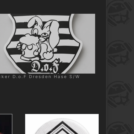
cker D.o.F Dresden Hase S/W