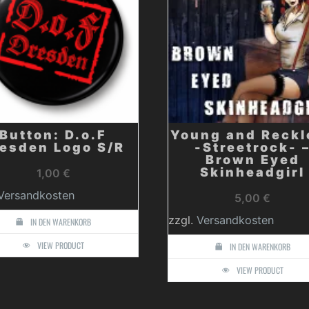
Button: D.o.F
Young and Reckl
esden Logo S/R
-Streetrock- 
Brown Eyed
Skinheadgirl
1,00
€
Versandkosten
5,00
€
zzgl.
Versandkosten
IN DEN WARENKORB
VIEW PRODUCT
IN DEN WARENKORB
VIEW PRODUCT