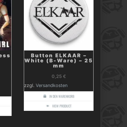
ess
Button ELKAAR –
–
White (B-Ware) – 25
mm
0,25
€
zzgl.
Versandkosten
IN DEN WARENKORB
VIEW PRODUCT