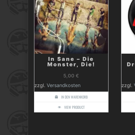
In Sane – Die
Monster, Die!
Dr
5,00
€
zzgl.
Versandkosten
zzgl.
IN DEN WARENKORB
VIEW PRODUCT