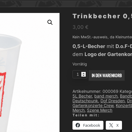
Trinkbecher 0,
3,00
€
Kein MwSt.-ausweis, da Kleinunte
0,5-L-Becher
mit
D.o.F-
dem
Logo der Gartenko
Vorrätig
Trinkbecher
IN DEN WARENKORB
0,5L
D.o.F
Dresden
Menge
Artikelnummer:
000069
Kateg
5L Becher
,
band merch
,
Bandb
Deutschpunk
,
Dof Dresden
,
Dr
Gartenkonzerte Crew
,
Konzert
Merch
,
Szene Merch
Teilen mit:
Facebook
X