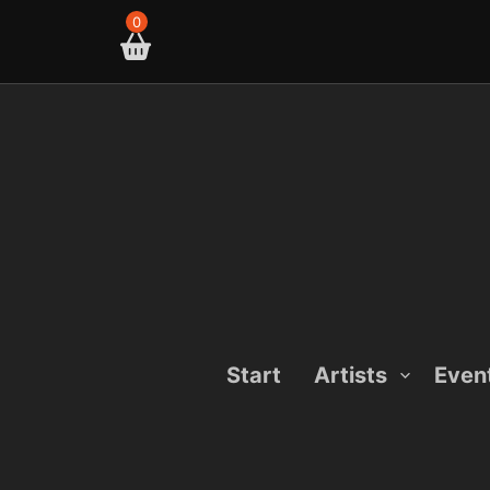
Skip
0
to
content
Start
Artists
Even