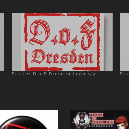
n
Sticker D.o.F Dresden Logo r/w
Sti