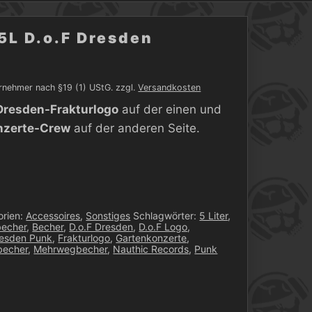
5L D.o.F Dresden
rnehmer nach §19 (1) UStG.
zzgl.
Versandkosten
Dresden-Frakturlogo
auf der einen und
nzerte-Crew
auf der anderen Seite.
orien:
Accessoires
,
Sonstiges
Schlagwörter:
5 Liter
,
echer
,
Becher
,
D.o.F Dresden
,
D.o.F Logo
,
esden Punk
,
Frakturlogo
,
Gartenkonzerte
,
becher
,
Mehrwegbecher
,
Nauthic Records
,
Punk