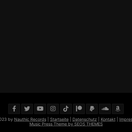
023 by
Nauthic Records
|
Startseite
|
Datenschutz
|
Kontakt
|
Impre
Music Press Theme by SEOS THEMES